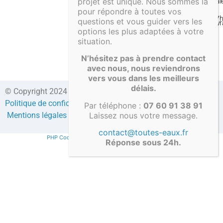
projet est unique. Nous sommes là
Pai
–
pour répondre à toutes vos
&
17
questions et vous guider vers les
Liv
options les plus adaptées à votre
situation.
N’hésitez pas à prendre contact
avec nous, nous reviendrons
vers vous dans les meilleurs
délais.
© Copyright 2024 Direct-fosses.com Tous droits réservés –
Politique de confidentialité
–
Formulaire de contact
–
CGV
–
Par téléphone :
07 60 91 38 91
Mentions légales
–
Compte client
Laissez nous votre message.
contact@toutes-eaux.fr
PHP Code Snippets
Powered By :
XYZScripts.com
Réponse sous 24h.