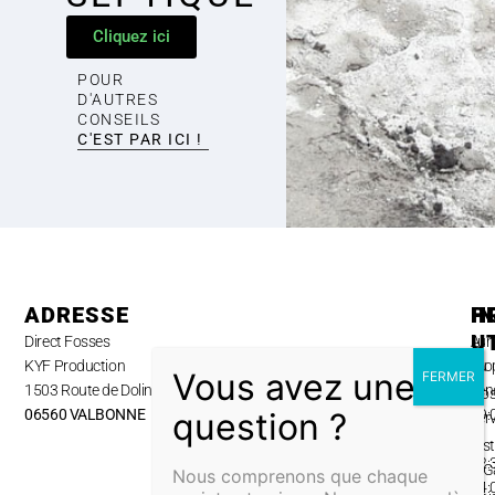
Cliquez ici
POUR
D'AUTRES
CONSEILS
C'EST PAR ICI !
ADRESSE
H
P
I
U
Direct Fosses
Lun
A
KYF Production
au
pro
1503 Route de Dolines,
ven
No
06560 VALBONNE
09:
ser
–
Inst
12:
& G
Nous comprenons que chaque
14: