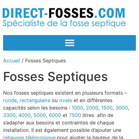
Accueil
/ Fosses Septiques
Fosses Septiques
Nos fosses septiques existent en plusieurs formats –
ronde
,
rectangulaire
ou
ovale
et en différentes
capacités selon les besoins :
1000
,
2000
,
1500
,
3000
,
3300
,
4000
,
5000
,
6000
et
7500
litres afin de
s’adapter aux besoins et contraintes de chaque
installation. Il est également possible d’ajouter une
rehausse téléscopique
pour ajuster la hauteur de la