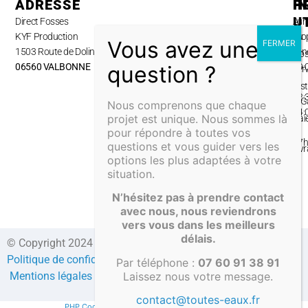
ADRESSE
H
P
I
U
Direct Fosses
Lun
A
KYF Production
au
pro
1503 Route de Dolines,
ven
No
06560 VALBONNE
09:
ser
–
Inst
12:
& G
Nous comprenons que chaque
14:
projet est unique. Nous sommes là
Pai
–
pour répondre à toutes vos
&
17
questions et vous guider vers les
Liv
options les plus adaptées à votre
situation.
N’hésitez pas à prendre contact
avec nous, nous reviendrons
vers vous dans les meilleurs
délais.
© Copyright 2024 Direct-fosses.com Tous droits réservés –
Politique de confidentialité
–
Formulaire de contact
–
CGV
–
Par téléphone :
07 60 91 38 91
Laissez nous votre message.
Mentions légales
–
Compte client
contact@toutes-eaux.fr
PHP Code Snippets
Powered By :
XYZScripts.com