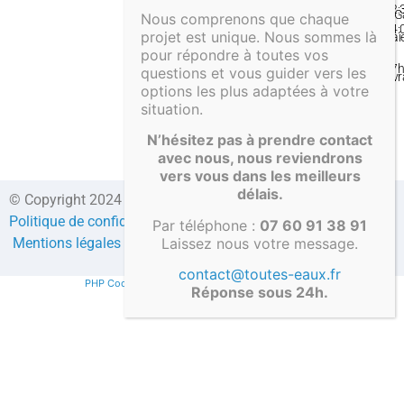
12:
& G
Nous comprenons que chaque
14:
projet est unique. Nous sommes là
Pai
–
pour répondre à toutes vos
&
17
questions et vous guider vers les
Liv
options les plus adaptées à votre
situation.
N’hésitez pas à prendre contact
avec nous, nous reviendrons
vers vous dans les meilleurs
délais.
© Copyright 2024 Direct-fosses.com Tous droits réservés –
Politique de confidentialité
–
Formulaire de contact
–
CGV
–
Par téléphone :
07 60 91 38 91
Laissez nous votre message.
Mentions légales
–
Compte client
contact@toutes-eaux.fr
PHP Code Snippets
Powered By :
XYZScripts.com
Réponse sous 24h.