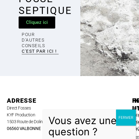
SEPTIQUE
Cliquez ici
POUR
D'AUTRES
CONSEILS
C'EST PAR ICI !
ADRESSE
H
P
I
U
Direct Fosses
Lun
A
KYF Production
au
pro
1503 Route de Dolines,
ven
No
06560 VALBONNE
09:
ser
–
Inst