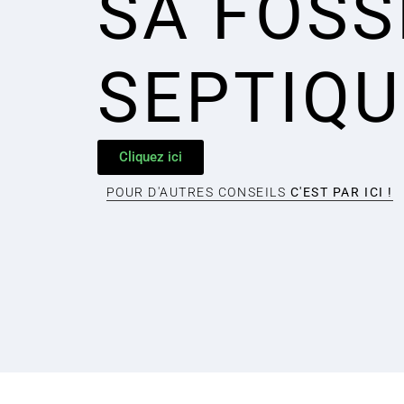
SA FOSS
SEPTIQU
Cliquez ici
POUR D'AUTRES CONSEILS
C'EST PAR ICI !