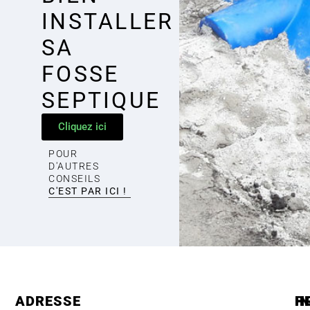
INSTALLER
SA
FOSSE
SEPTIQUE
Cliquez ici
POUR
D'AUTRES
CONSEILS
C'EST PAR ICI !
ADRESSE
H
P
I