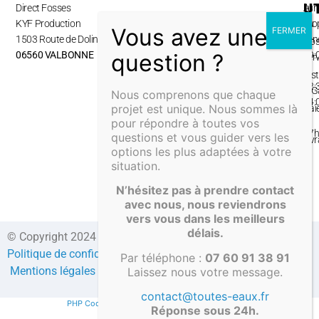
U
Direct Fosses
Lun
A
KYF Production
au
pro
1503 Route de Dolines,
ven
No
06560 VALBONNE
09:
ser
–
Inst
12:
& G
Nous comprenons que chaque
14:
projet est unique. Nous sommes là
Pai
–
pour répondre à toutes vos
&
17
questions et vous guider vers les
Liv
options les plus adaptées à votre
situation.
N’hésitez pas à prendre contact
avec nous, nous reviendrons
vers vous dans les meilleurs
délais.
© Copyright 2024 Direct-fosses.com Tous droits réservés –
Politique de confidentialité
–
Formulaire de contact
–
CGV
–
Par téléphone :
07 60 91 38 91
Mentions légales
–
Compte client
Laissez nous votre message.
contact@toutes-eaux.fr
PHP Code Snippets
Powered By :
XYZScripts.com
Réponse sous 24h.