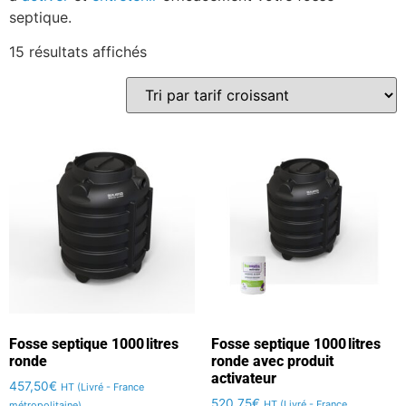
septique.
15 résultats affichés
Fosse septique 1000 litres
Fosse septique 1000 litres
ronde
ronde avec produit
activateur
457,50
€
HT (Livré - France
520,75
€
HT (Livré - France
métropolitaine)