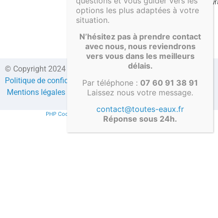
questions et vous guider vers les
Liv
options les plus adaptées à votre
situation.
N’hésitez pas à prendre contact
avec nous, nous reviendrons
vers vous dans les meilleurs
délais.
© Copyright 2024 Direct-fosses.com Tous droits réservés –
Politique de confidentialité
–
Formulaire de contact
–
CGV
–
Par téléphone :
07 60 91 38 91
Laissez nous votre message.
Mentions légales
–
Compte client
contact@toutes-eaux.fr
PHP Code Snippets
Powered By :
XYZScripts.com
Réponse sous 24h.