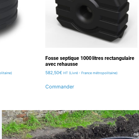
Fosse septique 1000 litres rectangulaire
avec rehausse
582,50
€
litaine)
HT (Livré - France métropolitaine)
Commander