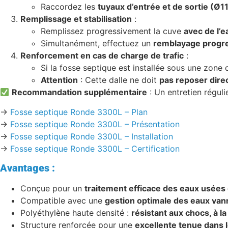
Raccordez les
tuyaux d’entrée et de sortie (Ø
Remplissage et stabilisation
:
Remplissez progressivement la cuve
avec de l’
Simultanément, effectuez un
remblayage progre
Renforcement en cas de charge de trafic
:
Si la fosse septique est installée sous une zone
Attention
: Cette dalle ne doit
pas reposer dire
Recommandation supplémentaire
: Un entretien réguli
->
Fosse septique Ronde 3300L – Plan
->
Fosse septique Ronde 3300L – Présentation
->
Fosse septique Ronde 3300L – Installation
->
Fosse septique Ronde 3300L – Certification
Avantages :
Conçue pour un
traitement efficace des eaux usée
Compatible avec une
gestion optimale des eaux van
Polyéthylène haute densité :
résistant aux chocs, à l
Structure renforcée pour une
excellente tenue dans 