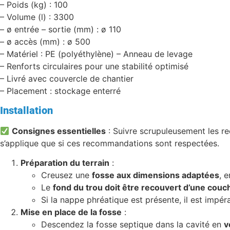
– Poids (kg) : 100
– Volume (l) : 3300
– ø entrée – sortie (mm) : ø 110
– ø accès (mm) : ø 500
– Matériel : PE (polyéthylène) – Anneau de levage
– Renforts circulaires pour une stabilité optimisé
– Livré avec couvercle de chantier
– Placement : stockage enterré
Installation
Consignes essentielles
: Suivre scrupuleusement les re
s’applique que si ces recommandations sont respectées.
Préparation du terrain
:
Creusez une
fosse aux dimensions adaptées
, 
Le
fond du trou doit être recouvert d’une couch
Si la nappe phréatique est présente, il est impér
Mise en place de la fosse
:
Descendez la fosse septique dans la cavité en
v