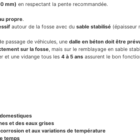
110 mm)
en respectant la pente recommandée.
eau propre
.
ssif
autour de la fosse avec du
sable stabilisé
(épaisseur 
 de passage de véhicules, une
dalle en béton doit être prév
ctement sur la fosse
, mais sur le remblayage en sable stabi
er et une vidange tous les
4 à 5 ans
assurent le bon fonction
s domestiques
nes et des eaux grises
a corrosion et aux variations de température
le temps