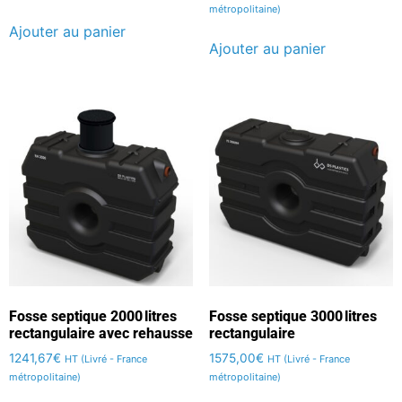
métropolitaine)
Ajouter au panier
Ajouter au panier
Fosse septique 2000 litres
Fosse septique 3000 litres
rectangulaire avec rehausse
rectangulaire
1241,67
€
1575,00
€
HT (Livré - France
HT (Livré - France
métropolitaine)
métropolitaine)