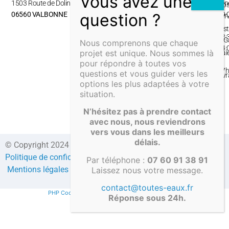
1503 Route de Dolines,
ven
No
06560 VALBONNE
09:
ser
–
Inst
12:
& G
Nous comprenons que chaque
14:
projet est unique. Nous sommes là
Pai
–
pour répondre à toutes vos
&
17
questions et vous guider vers les
Liv
options les plus adaptées à votre
situation.
N’hésitez pas à prendre contact
avec nous, nous reviendrons
vers vous dans les meilleurs
délais.
© Copyright 2024 Direct-fosses.com Tous droits réservés –
Politique de confidentialité
–
Formulaire de contact
–
CGV
–
Par téléphone :
07 60 91 38 91
Mentions légales
–
Compte client
Laissez nous votre message.
contact@toutes-eaux.fr
PHP Code Snippets
Powered By :
XYZScripts.com
Réponse sous 24h.