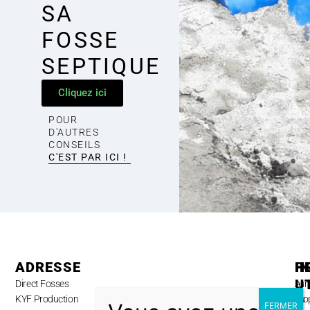
SA
FOSSE
SEPTIQUE
Cliquez ici
POUR
D'AUTRES
CONSEILS
C'EST PAR ICI !
ADRESSE
H
P
I
U
Direct Fosses
Lun
A
KYF Production
au
pro