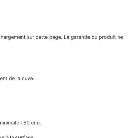
chargement sur cette page. La garantie du produit ne
nt de la cuve.
minimale : 50 cm).
ue à la surface
.