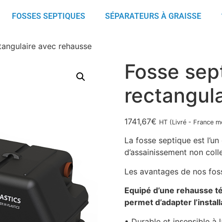
FOSSES SEPTIQUES
SÉPARATEURS À GRAISSE
ctangulaire avec rehausse
Fosse sept
rectangul
1741,67
€
HT (Livré - France m
La fosse septique est l’un 
d’assainissement non colle
Les avantages de nos foss
Equipé d’une rehausse té
permet d’adapter l’instal
• Durable et insensible à 