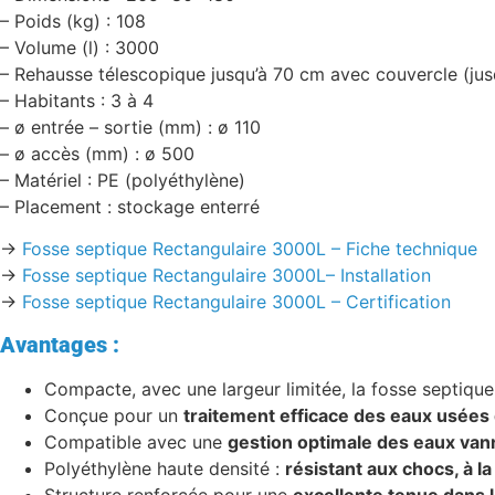
– Poids (kg) : 108
– Volume (l) : 3000
– Rehausse télescopique jusqu’à 70 cm avec couvercle (ju
– Habitants : 3 à 4
– ø entrée – sortie (mm) : ø 110
– ø accès (mm) : ø 500
– Matériel : PE (polyéthylène)
– Placement : stockage enterré
->
Fosse septique Rectangulaire 3000L – Fiche technique
->
Fosse septique R
ectangulaire 3000L
– Installation
->
Fosse septique Rectangulaire 3000L – Certification
Avantages :
Compacte, avec une largeur limitée, la fosse septiqu
Conçue pour un
traitement efficace des eaux usée
Compatible avec une
gestion optimale des eaux van
Polyéthylène haute densité :
résistant aux chocs, à l
Structure renforcée pour une
excellente tenue dans 