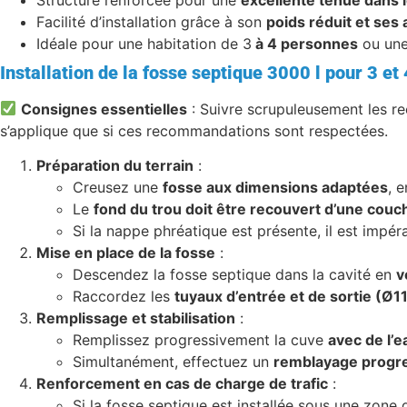
Facilité d’installation grâce à son
poids réduit et ses
Idéale pour une habitation de 3
à 4 personnes
ou une
Installation de la fosse septique 3000 l pour 3 e
Consignes essentielles
: Suivre scrupuleusement les re
s’applique que si ces recommandations sont respectées.
Préparation du terrain
:
Creusez une
fosse aux dimensions adaptées
, 
Le
fond du trou doit être recouvert d’une couch
Si la nappe phréatique est présente, il est impér
Mise en place de la fosse
:
Descendez la fosse septique dans la cavité en
v
Raccordez les
tuyaux d’entrée et de sortie (Ø
Remplissage et stabilisation
:
Remplissez progressivement la cuve
avec de l’
Simultanément, effectuez un
remblayage progre
Renforcement en cas de charge de trafic
:
Si la fosse septique est installée sous une zone