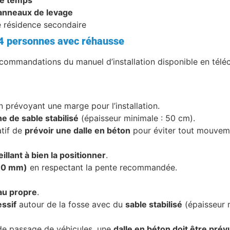
 anneaux de levage
 résidence secondaire
t 4 personnes avec réhausse
commandations du manuel d’installation disponible en télé
en prévoyant une marge pour l’installation.
e de sable stabilisé
(épaisseur minimale : 50 cm).
atif de
prévoir une dalle en béton
pour éviter tout mouveme
eillant à bien la positionner
.
110 mm)
en respectant la pente recommandée.
eau propre
.
ssif
autour de la fosse avec du
sable stabilisé
(épaisseur 
 de passage de véhicules, une
dalle en béton doit être prév