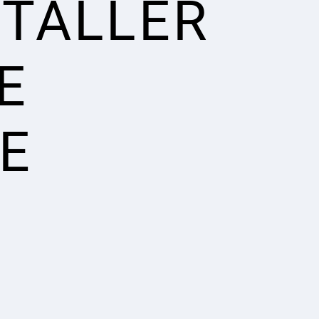
STALLER
E
E