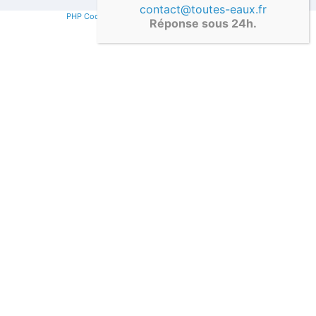
contact@toutes-eaux.fr
PHP Code Snippets
Powered By :
XYZScripts.com
Réponse sous 24h.