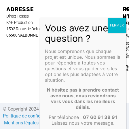
ADRESSE
H
P
I
U
Direct Fosses
Lun
A
KYF Production
au
pro
1503 Route de Dolines,
ven
No
06560 VALBONNE
09:
ser
–
Inst
12:
& G
Nous comprenons que chaque
14:
projet est unique. Nous sommes là
Pai
–
pour répondre à toutes vos
&
17
questions et vous guider vers les
Liv
options les plus adaptées à votre
situation.
N’hésitez pas à prendre contact
avec nous, nous reviendrons
vers vous dans les meilleurs
délais.
© Copyright 2024 Direct-fosses.com Tous droits réservés –
Politique de confidentialité
–
Formulaire de contact
–
CGV
–
Par téléphone :
07 60 91 38 91
Laissez nous votre message.
Mentions légales
–
Compte client