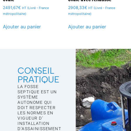
2491,67
€
2908,33
€
HT (Livré - France
HT (Livré - France
métropolitaine)
métropolitaine)
Ajouter au panier
Ajouter au panier
CONSEIL
PRATIQUE
LA FOSSE
SEPTIQUE EST UN
SYSTÈME
AUTONOME QUI
DOIT RESPECTER
LES NORMES EN
VIGUEUR D'
INSTALLATION
D’ASSAINISSEMENT