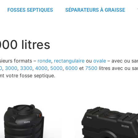
FOSSES SEPTIQUES
SÉPARATEURS À GRAISSE
00 litres
sieurs formats –
ronde
,
rectangulaire
ou
ovale
– avec ou s
0
,
3000
,
3300
,
4000
,
5000
,
6000
et
7500
litres avec ou s
t votre fosse septique.