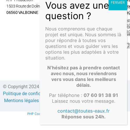
1503 Route de Dolines,
ven
No
06560 VALBONNE
09:
ser
–
Inst
12:
& G
Nous comprenons que chaque
14:
projet est unique. Nous sommes là
Pai
–
pour répondre à toutes vos
&
17
questions et vous guider vers les
Liv
options les plus adaptées à votre
situation.
N’hésitez pas à prendre contact
avec nous, nous reviendrons
vers vous dans les meilleurs
délais.
© Copyright 2024 Direct-fosses.com Tous droits réservés –
Politique de confidentialité
–
Formulaire de contact
–
CGV
–
Par téléphone :
07 60 91 38 91
Mentions légales
–
Compte client
Laissez nous votre message.
contact@toutes-eaux.fr
PHP Code Snippets
Powered By :
XYZScripts.com
Réponse sous 24h.