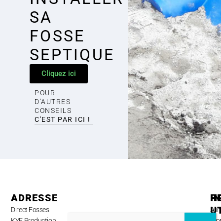
SA
FOSSE
SEPTIQUE
Cliquez ici
POUR
D'AUTRES
CONSEILS
C'EST PAR ICI !
ADRESSE
H
P
I
U
Direct Fosses
Lun
A
KYF Production
au
pro