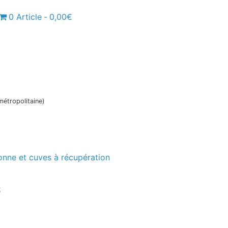
0 Article
0,00€
métropolitaine)
onne et cuves à récupération
s