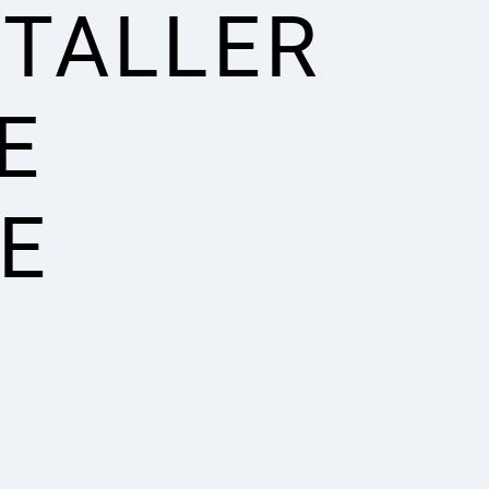
STALLER
E
E