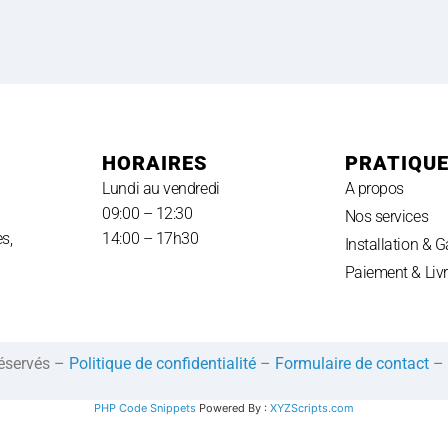
HORAIRES
PRATIQU
Lundi au vendredi
A propos
09:00 – 12:30
Nos services
s,
14:00 – 17h30
Installation & G
Paiement & Liv
réservés –
Politique de confidentialité
–
Formulaire de contact
–
PHP Code Snippets
Powered By :
XYZScripts.com