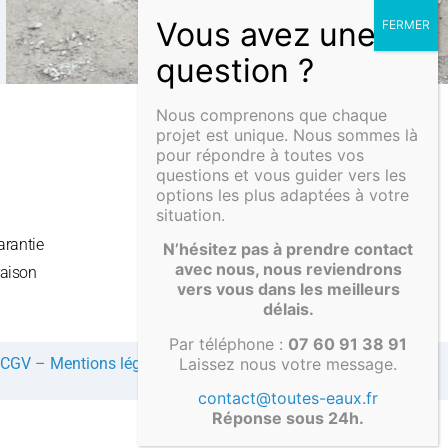
Nous comprenons que chaque
projet est unique. Nous sommes là
pour répondre à toutes vos
E
INFOS UTILES
questions et vous guider vers les
Bien choisir
options les plus adaptées à votre
Les normes
situation.
Eco-responsabilité
arantie
N’hésitez pas à prendre contact
Qualité de fabrication
avec nous, nous reviendrons
raison
vers vous dans les meilleurs
Technique de rotomoulage
délais.
Par téléphone :
07 60 91 38 91
Laissez nous votre message.
CGV
–
Mentions légales
–
Compte client
contact@toutes-eaux.fr
Réponse sous 24h.