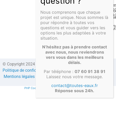
–
Inst
12:
& G
Nous comprenons que chaque
14:
projet est unique. Nous sommes là
Pai
–
pour répondre à toutes vos
&
17
questions et vous guider vers les
Liv
options les plus adaptées à votre
situation.
N’hésitez pas à prendre contact
avec nous, nous reviendrons
vers vous dans les meilleurs
délais.
© Copyright 2024 Direct-fosses.com Tous droits réservés –
Politique de confidentialité
–
Formulaire de contact
–
CGV
–
Par téléphone :
07 60 91 38 91
Laissez nous votre message.
Mentions légales
–
Compte client
contact@toutes-eaux.fr
PHP Code Snippets
Powered By :
XYZScripts.com
Réponse sous 24h.