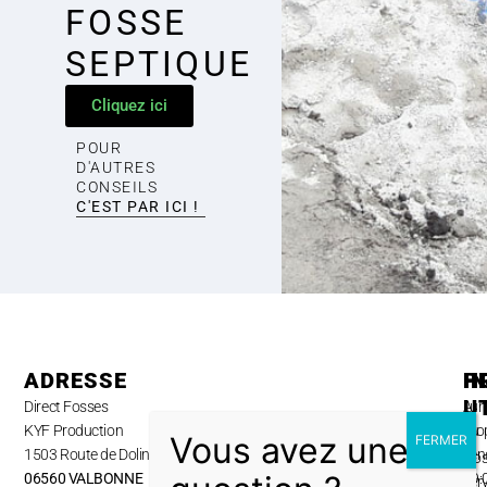
FOSSE
SEPTIQUE
Cliquez ici
POUR
D'AUTRES
CONSEILS
C'EST PAR ICI !
ADRESSE
H
P
I
U
Direct Fosses
Lun
A
KYF Production
au
pro
1503 Route de Dolines,
ven
No
06560 VALBONNE
09:
ser