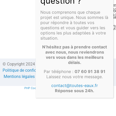
–
Inst
12:
& G
Nous comprenons que chaque
14:
projet est unique. Nous sommes là
Pai
–
pour répondre à toutes vos
&
17
questions et vous guider vers les
Liv
options les plus adaptées à votre
situation.
N’hésitez pas à prendre contact
avec nous, nous reviendrons
vers vous dans les meilleurs
délais.
© Copyright 2024 Direct-fosses.com Tous droits réservés –
Politique de confidentialité
–
Formulaire de contact
–
CGV
–
Par téléphone :
07 60 91 38 91
Laissez nous votre message.
Mentions légales
–
Compte client
contact@toutes-eaux.fr
PHP Code Snippets
Powered By :
XYZScripts.com
Réponse sous 24h.