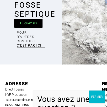
FOSSE
SEPTIQUE
Cliquez ici
POUR
D'AUTRES
CONSEILS
C'EST PAR ICI !
ADRESSE
H
P
I
U
Direct Fosses
Lun
A
KYF Production
au
pro
1503 Route de Dolines,
ven
No
06560 VALBONNE
09:
ser