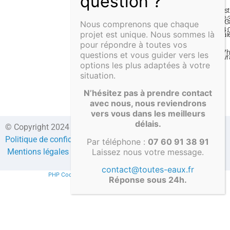
–
Inst
12:
& G
Nous comprenons que chaque
14:
projet est unique. Nous sommes là
Pai
–
pour répondre à toutes vos
&
17
questions et vous guider vers les
Liv
options les plus adaptées à votre
situation.
N’hésitez pas à prendre contact
avec nous, nous reviendrons
vers vous dans les meilleurs
délais.
© Copyright 2024 Direct-fosses.com Tous droits réservés –
Politique de confidentialité
–
Formulaire de contact
–
CGV
–
Par téléphone :
07 60 91 38 91
Laissez nous votre message.
Mentions légales
–
Compte client
contact@toutes-eaux.fr
PHP Code Snippets
Powered By :
XYZScripts.com
Réponse sous 24h.