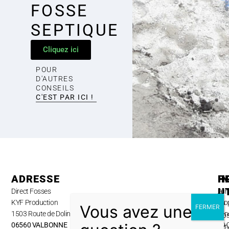
FOSSE
SEPTIQUE
Cliquez ici
POUR
D'AUTRES
CONSEILS
C'EST PAR ICI !
ADRESSE
H
P
I
U
Direct Fosses
Lun
A
KYF Production
au
pro
1503 Route de Dolines,
ven
No
06560 VALBONNE
09:
ser