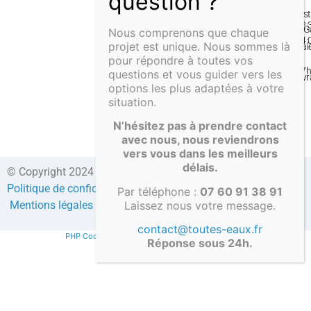
–
Inst
12:
& G
Nous comprenons que chaque
14:
projet est unique. Nous sommes là
Pai
–
pour répondre à toutes vos
&
17
questions et vous guider vers les
Liv
options les plus adaptées à votre
situation.
N’hésitez pas à prendre contact
avec nous, nous reviendrons
vers vous dans les meilleurs
délais.
© Copyright 2024 Direct-fosses.com Tous droits réservés –
Politique de confidentialité
–
Formulaire de contact
–
CGV
–
Par téléphone :
07 60 91 38 91
Laissez nous votre message.
Mentions légales
–
Compte client
contact@toutes-eaux.fr
PHP Code Snippets
Powered By :
XYZScripts.com
Réponse sous 24h.