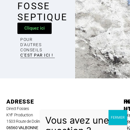
FOSSE
SEPTIQUE
Cliquez ici
POUR
D'AUTRES
CONSEILS
C'EST PAR ICI !
ADRESSE
H
P
I
U
Direct Fosses
Lun
A
KYF Production
au
pro
1503 Route de Dolines,
ven
No
06560 VALBONNE
09:
ser