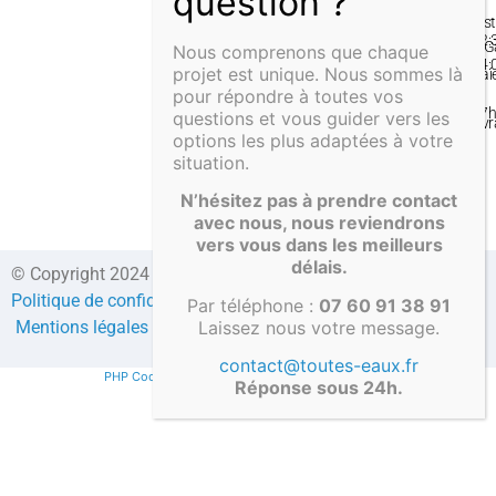
–
Inst
12:
& G
Nous comprenons que chaque
14:
projet est unique. Nous sommes là
Pai
–
pour répondre à toutes vos
&
17
questions et vous guider vers les
Liv
options les plus adaptées à votre
situation.
N’hésitez pas à prendre contact
avec nous, nous reviendrons
vers vous dans les meilleurs
délais.
© Copyright 2024 Direct-fosses.com Tous droits réservés –
Politique de confidentialité
–
Formulaire de contact
–
CGV
–
Par téléphone :
07 60 91 38 91
Laissez nous votre message.
Mentions légales
–
Compte client
contact@toutes-eaux.fr
PHP Code Snippets
Powered By :
XYZScripts.com
Réponse sous 24h.