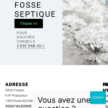
FOSSE
SEPTIQUE
Cliquez ici
POUR
D'AUTRES
CONSEILS
C'EST PAR ICI !
ADRESSE
H
P
I
U
Direct Fosses
Lun
A
KYF Production
au
pro
1503 Route de Dolines,
ven
No
06560 VALBONNE
09:
ser