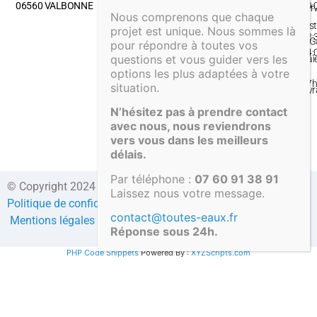
06560 VALBONNE
09:
ser
Nous comprenons que chaque
–
Inst
projet est unique. Nous sommes là
12:
& G
pour répondre à toutes vos
14:
questions et vous guider vers les
Pai
–
options les plus adaptées à votre
&
17
situation.
Liv
N’hésitez pas à prendre contact
avec nous, nous reviendrons
vers vous dans les meilleurs
délais.
Par téléphone :
07 60 91 38 91
© Copyright 2024 Direct-fosses.com Tous droits réservés –
Laissez nous votre message.
Politique de confidentialité
–
Formulaire de contact
–
CGV
–
contact@toutes-eaux.fr
Mentions légales
–
Compte client
Réponse sous 24h.
PHP Code Snippets
Powered By :
XYZScripts.com