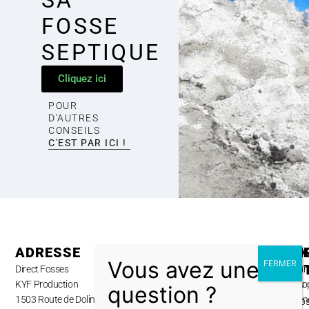
FOSSE
SEPTIQUE
Cliquez ici
POUR
D'AUTRES
CONSEILS
C'EST PAR ICI !
ADRESSE
H
P
I
U
Direct Fosses
Lun
A
KYF Production
au
pro
1503 Route de Dolines,
ven
No