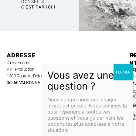
CONSEILS
C'EST PAR ICI !
ADRESSE
H
P
I
U
Direct Fosses
Lun
A
KYF Production
au
pro
1503 Route de Dolines,
ven
No
06560 VALBONNE
09:
ser
–
Inst
12:
& G
Nous comprenons que chaque
14:
projet est unique. Nous sommes là
Pai
–
pour répondre à toutes vos
&
17
questions et vous guider vers les
Liv
options les plus adaptées à votre
situation.