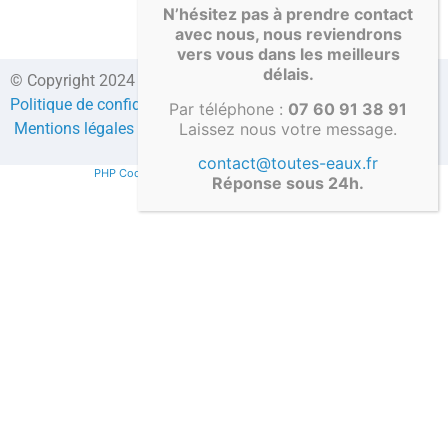
N’hésitez pas à prendre contact
avec nous, nous reviendrons
vers vous dans les meilleurs
délais.
© Copyright 2024 Direct-fosses.com Tous droits réservés –
Politique de confidentialité
–
Formulaire de contact
–
CGV
–
Par téléphone :
07 60 91 38 91
Laissez nous votre message.
Mentions légales
–
Compte client
contact@toutes-eaux.fr
PHP Code Snippets
Powered By :
XYZScripts.com
Réponse sous 24h.