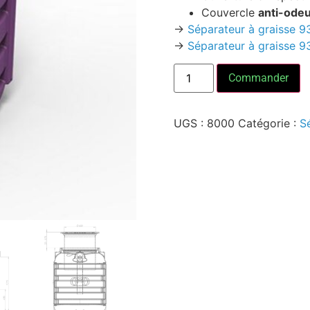
Couvercle
anti-ode
->
Séparateur à graisse 9
->
Séparateur à graisse 9
Commander
UGS :
8000
Catégorie :
S