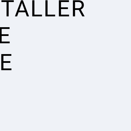
STALLER
E
E