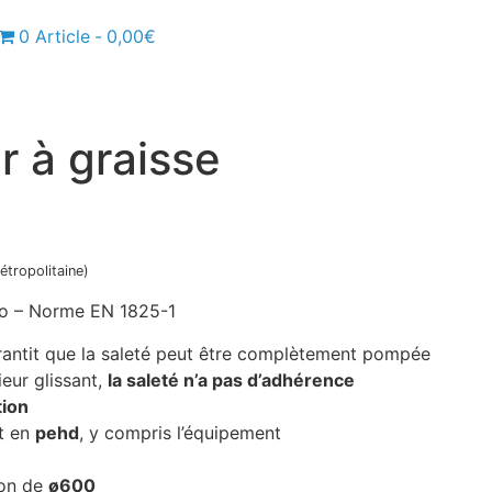
0 Article
0,00€
r à graisse
étropolitaine)
ro – Norme EN 1825-1
rantit que la saleté peut être complètement pompée
ieur glissant,
la saleté n’a pas d’adhérence
tion
t en
pehd
, y compris l’équipement
ion de
ø600