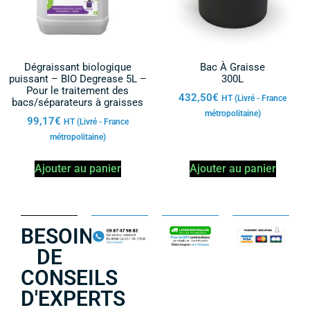
Dégraissant biologique
Bac À Graisse
puissant – BIO Degrease 5L –
300L
Pour le traitement des
432,50
€
HT (Livré - France
bacs/séparateurs à graisses
métropolitaine)
99,17
€
HT (Livré - France
métropolitaine)
Ajouter au panier
Ajouter au panier
BESOIN
DE
CONSEILS
D'EXPERTS