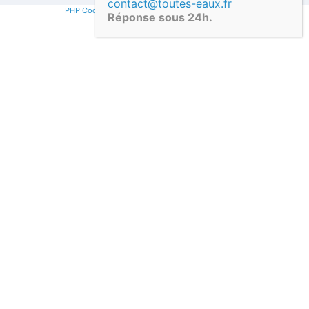
contact@toutes-eaux.fr
PHP Code Snippets
Powered By :
XYZScripts.com
Réponse sous 24h.