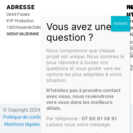
ADRESSE
H
P
I
U
Direct Fosses
Lun
A
KYF Production
au
pro
1503 Route de Dolines,
ven
No
06560 VALBONNE
09:
ser
–
Inst
12:
& G
Nous comprenons que chaque
14:
projet est unique. Nous sommes là
Pai
–
pour répondre à toutes vos
&
17
questions et vous guider vers les
Liv
options les plus adaptées à votre
situation.
N’hésitez pas à prendre contact
avec nous, nous reviendrons
vers vous dans les meilleurs
délais.
© Copyright 2024 Direct-fosses.com Tous droits réservés –
Politique de confidentialité
–
Formulaire de contact
–
CGV
–
Par téléphone :
07 60 91 38 91
Mentions légales
–
Compte client
Laissez nous votre message.