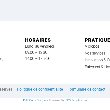
HORAIRES
PRATIQU
Lundi au vendredi
A propos
09:00 – 12:30
Nos services
s,
14:00 – 17h30
Installation & G
Paiement & Liv
réservés –
Politique de confidentialité
–
Formulaire de contact
–
PHP Code Snippets
Powered By :
XYZScripts.com