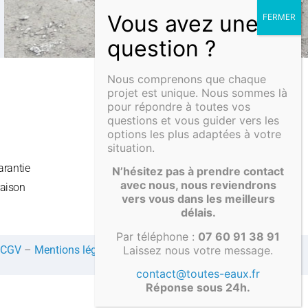
Nous comprenons que chaque
projet est unique. Nous sommes là
pour répondre à toutes vos
E
INFOS UTILES
questions et vous guider vers les
Bien choisir
options les plus adaptées à votre
Les normes
situation.
Eco-responsabilité
arantie
N’hésitez pas à prendre contact
Qualité de fabrication
avec nous, nous reviendrons
raison
vers vous dans les meilleurs
Technique de rotomoulage
délais.
Par téléphone :
07 60 91 38 91
Laissez nous votre message.
CGV
–
Mentions légales
–
Compte client
contact@toutes-eaux.fr
Réponse sous 24h.