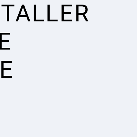
STALLER
E
E